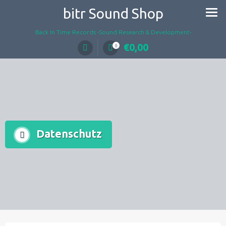
Skip
bitr Sound Shop
to
content
Back In Time Records -Sound Research & Development-
€
0,00
0
Datenschutz